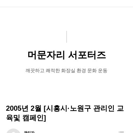
공지사항
화문협소개
관리인교육
머문자리 서포터즈
시상관련
품질인증
깨끗하고 쾌적한 화장실 환경 문화 운동
게시판 신청
2005년 2월 [시흥시·노원구 관리인 교
육및 캠페인]
관리자