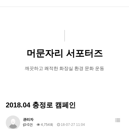
공지사항
화문협소개
관리인교육
머문자리 서포터즈
시상관련
품질인증
깨끗하고 쾌적한 화장실 환경 문화 운동
게시판 신청
2018.04 충정로 캠페인
관리자
0건
4,754회
18-07-27 11:04