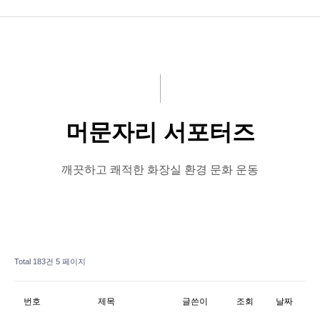
공지사항
화문협소개
관리인교육
머문자리 서포터즈
시상관련
품질인증
깨끗하고 쾌적한 화장실 환경 문화 운동
게시판 신청
Total 183건
5 페이지
번호
제목
글쓴이
조회
날짜