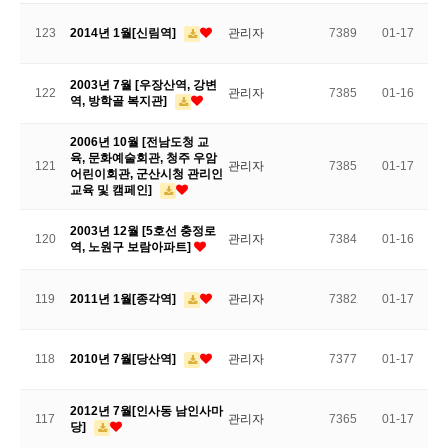
123
2014년 1월[신림역]
관리자
7389
01-17
2003년 7월 [우장산역, 강변
122
관리자
7385
01-16
역, 방학골 복지관]
2006년 10월 [전남도청 교
육, 문화예술회관, 청주 우암
121
관리자
7385
01-17
어린이회관, 군산시청 관리인
교육 및 캠페인]
2003년 12월 [5호선 충정로
120
관리자
7384
01-16
역, 노원구 보람아파트]
119
2011년 1월[종각역]
관리자
7382
01-17
118
2010년 7월[당산역]
관리자
7377
01-17
2012년 7월[인사동 남인사마
117
관리자
7365
01-17
당]