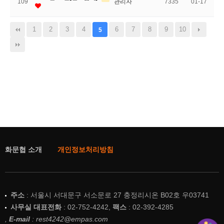
109
관리자
7335
01-17
1
2
3
4
6
7
8
9
10
5
화문협 소개
개인정보처리방침
주소
: 서울시 서대문구 서소문로 27 충정리시온 B02호 우03741
사무실 대표전화
: 02-752-4242,
팩스
: 02-392-4285
,
E-mail
: rest4242@empas.com