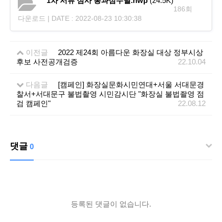
1차 서류 심사 통과점수별.hwp
(24.5K)
186회
다운로드 | DATE : 2022-08-23 10:30:38
이전글
2022 제24회 아름다운 화장실 대상 정부시상
후보 사전공개검증
22.10.04
다음글
[캠페인] 화장실문화시민연대+서울 서대문경
찰서+서대문구 불법촬영 시민감시단 "화장실 불법좔영 점
검 캠페인"
22.08.12
댓글
0
등록된 댓글이 없습니다.