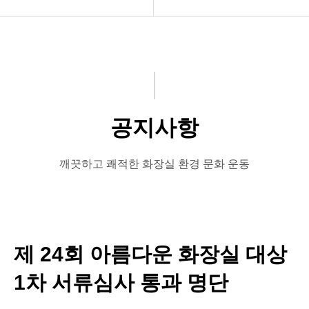
공지사항
공지사항
화문협소개
보도자료
관리인교육
좋은화장실
공지사항
시상관련
미운화장실
품질인증
시민이뽑은Best&Worst
깨끗하고 쾌적한 화장실 환경 문화 운동
게시판 신청
제 24회 아름다운 화장실 대상
1차 서류심사 통과 명단