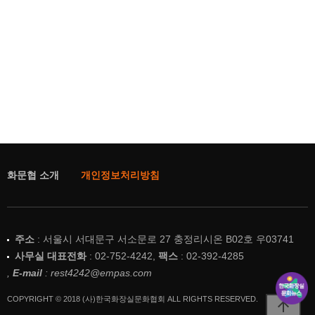
화문협 소개
개인정보처리방침
주소
: 서울시 서대문구 서소문로 27 충정리시온 B02호 우03741
사무실 대표전화
: 02-752-4242,
팩스
: 02-392-4285
,
E-mail
: rest4242@empas.com
COPYRIGHT © 2018 (사)한국화장실문화협회 ALL RIGHTS RESERVED.
arrow_upward