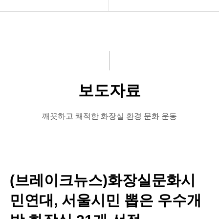
공지사항
공지사항
화문협소개
보도자료
관리인교육
좋은화장실
보도자료
시상관련
미운화장실
품질인증
시민이뽑은Best&Worst
깨끗하고 쾌적한 화장실 환경 문화 운동
게시판 신청
(브레이크뉴스)화장실문화시
민연대, 서울시민 뽑은 우수개