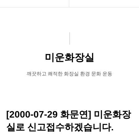
공지사항
공지사항
화문협소개
보도자료
관리인교육
좋은화장실
미운화장실
시상관련
미운화장실
품질인증
시민이뽑은Best&Worst
깨끗하고 쾌적한 화장실 환경 문화 운동
게시판 신청
[2000-07-29 화문연] 미운화장
실로 신고접수하겠습니다.