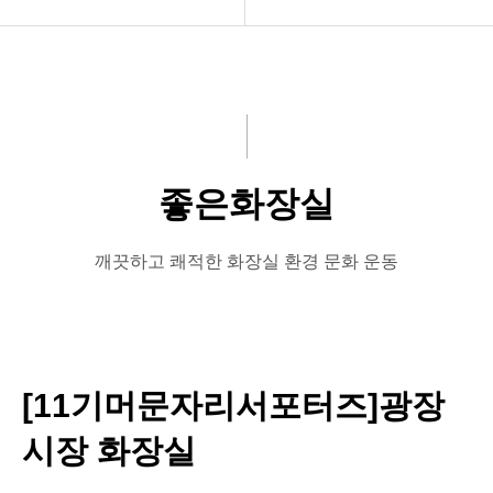
공지사항
공지사항
화문협소개
보도자료
관리인교육
좋은화장실
좋은화장실
시상관련
미운화장실
품질인증
시민이뽑은Best&Worst
깨끗하고 쾌적한 화장실 환경 문화 운동
게시판 신청
[11기머문자리서포터즈]광장
시장 화장실