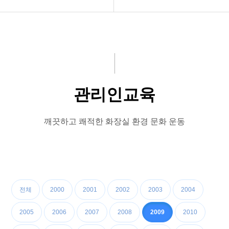
공지사항
청소방법
화문협소개
화장실악취 및 환기규정
관리인교육
설치방법
관리인교육
시상관련
유지관리실제
품질인증
관리인교육
깨끗하고 쾌적한 화장실 환경 문화 운동
게시판 신청
화장실에티켓
우리의화장실
장애인화장실
전체
2000
2001
2002
2003
2004
2005
2006
2007
2008
2009
2010