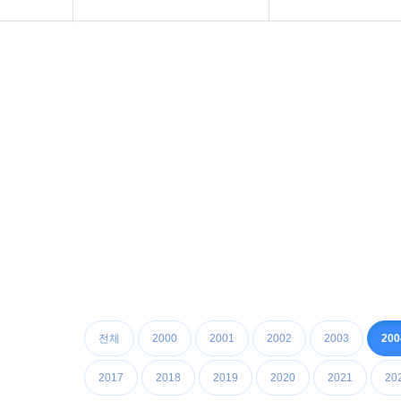
공지사항
청소방법
화문협소개
화장실악취 및 환
관리인교육
설치방법
시상관련
유지관리실제
품질인증
관리인교육
게시판 신청
화장실에티켓
우리의화장실
장애인화장실
전체
2000
2001
2002
2003
200
2017
2018
2019
2020
2021
20