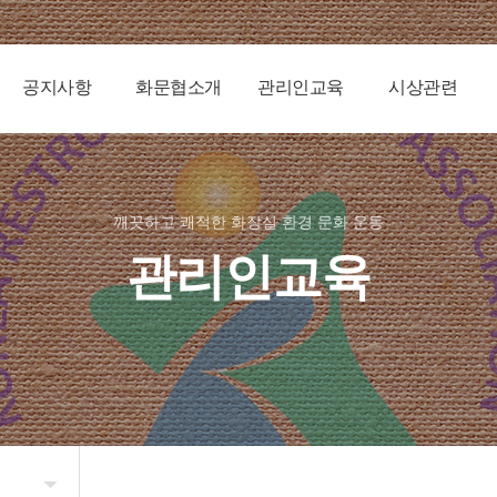
공지사항
화문협소개
관리인교육
시상관련
깨끗하고 쾌적한 화장실 환경 문화 운동
관리인교육