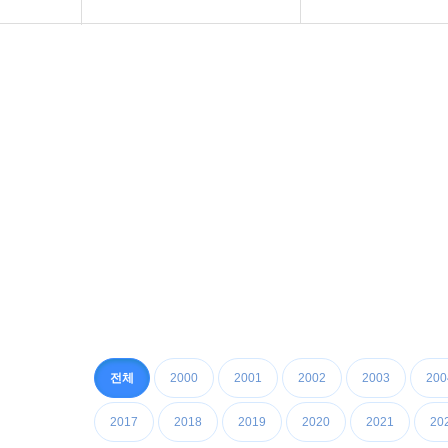
공지사항
청소방법
화문협소개
화장실악취 및 환
관리인교육
설치방법
시상관련
유지관리실제
품질인증
관리인교육
게시판 신청
화장실에티켓
우리의화장실
장애인화장실
전체
2000
2001
2002
2003
200
2017
2018
2019
2020
2021
20