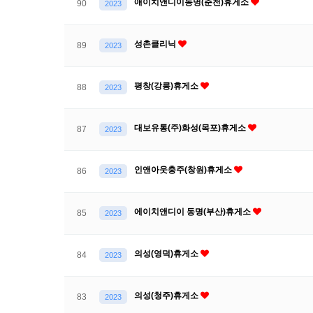
애이치앤디이동명(춘천)휴게소
90
2023
성촌클리닉
89
2023
평창(강릉)휴게소
88
2023
대보유통(주)화성(목포)휴게소
87
2023
인앤아웃충주(창원)휴게소
86
2023
에이치앤디이 동명(부산)휴게소
85
2023
의성(영덕)휴게소
84
2023
의성(청주)휴게소
83
2023