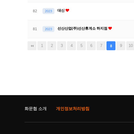
대신
82
2023
선산산업(주)선산휴게소 하지점
81
2023
맨끝
1
2
3
4
5
6
7
9
10
8
화문협 소개
개인정보처리방침