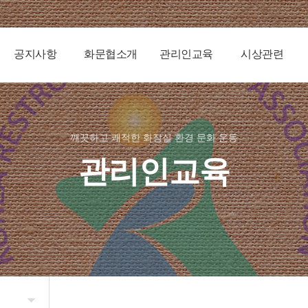
공지사항
화문협소개
관리인교육
시상관련
깨끗하고 쾌적한 화장실 환경 문화 운동
관리인교육