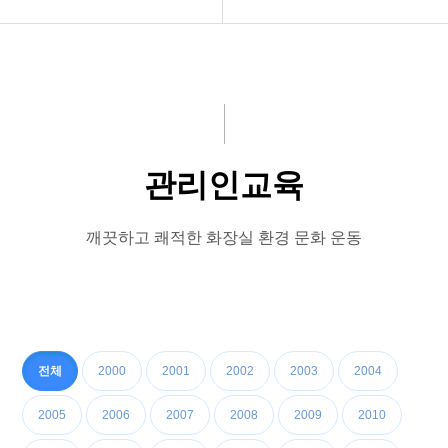
공지사항
청소방법
화문협소개
화장실악취 및 환기규정
관리인교육
설치방법
관리인교육
시상관련
유지관리실제
품질인증
관리인교육
깨끗하고 쾌적한 화장실 환경 문화 운동
게시판 신청
화장실에티켓
우리의화장실
장애인화장실
전체
2000
2001
2002
2003
2004
2005
2006
2007
2008
2009
2010