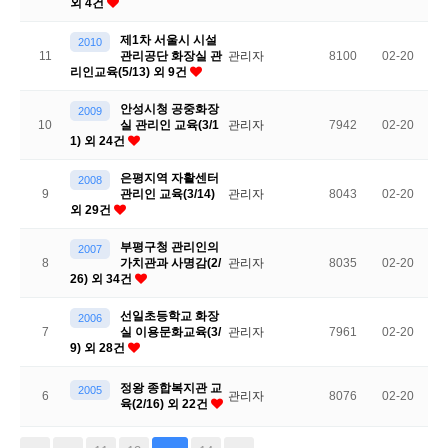
외 4건
제1차 서울시 시설
2010
11
관리공단 화장실 관
관리자
8100
02-20
리인교육(5/13) 외 9건
안성시청 공중화장
2009
10
실 관리인 교육(3/1
관리자
7942
02-20
1) 외 24건
은평지역 자활센터
2008
9
관리인 교육(3/14)
관리자
8043
02-20
외 29건
부평구청 관리인의
2007
8
가치관과 사명감(2/
관리자
8035
02-20
26) 외 34건
선일초등학교 화장
2006
7
실 이용문화교육(3/
관리자
7961
02-20
9) 외 28건
정왕 종합복지관 교
2005
6
관리자
8076
02-20
육(2/16) 외 22건