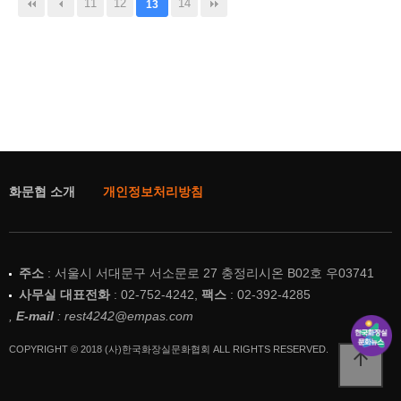
11
12
14
13
화문협 소개
개인정보처리방침
주소
: 서울시 서대문구 서소문로 27 충정리시온 B02호 우03741
사무실 대표전화
: 02-752-4242,
팩스
: 02-392-4285
,
E-mail
: rest4242@empas.com
COPYRIGHT © 2018 (사)한국화장실문화협회 ALL RIGHTS RESERVED.
arrow_upward