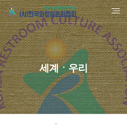
세계ㆍ우리