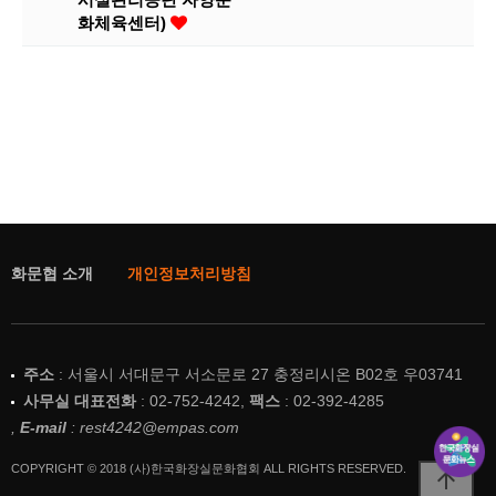
화체육센터)
화문협 소개
개인정보처리방침
주소
: 서울시 서대문구 서소문로 27 충정리시온 B02호 우03741
사무실 대표전화
: 02-752-4242,
팩스
: 02-392-4285
,
E-mail
: rest4242@empas.com
COPYRIGHT © 2018 (사)한국화장실문화협회 ALL RIGHTS RESERVED.
arrow_upward