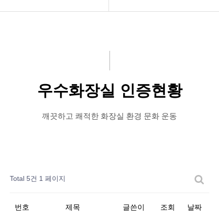
공지사항
공지사항
화문협소개
보도자료
관리인교육
좋은화장실
우수화장실 인증현황
시상관련
미운화장실
품질인증
시민이뽑은Best&Worst
깨끗하고 쾌적한 화장실 환경 문화 운동
게시판 신청
Total 5건
1 페이지
번호
제목
글쓴이
조회
날짜