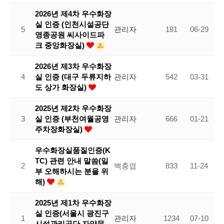
2026년 제4차 우수화장
실 인증 (인천시설공단
5
관리자
181
06-29
영종공원 씨사이드파
크 중앙화장실)
2026년 제3차 우수화장
4
실 인증 (대구 두류지하
관리자
542
03-31
도 상가 화장실)
2025년 제2차 우수화장
3
실 인증 (부천여월공영
관리자
666
01-21
주차장화장실)
우수화장실품질인증(K
TC) 관련 안내 말씀(일
2
백충엽
833
11-24
부 오해하시는 분을 위
해)
2025년 제1차 우수화장
실 인증(서울시 광진구
1
관리자
1234
07-10
시설관리공단 자양문