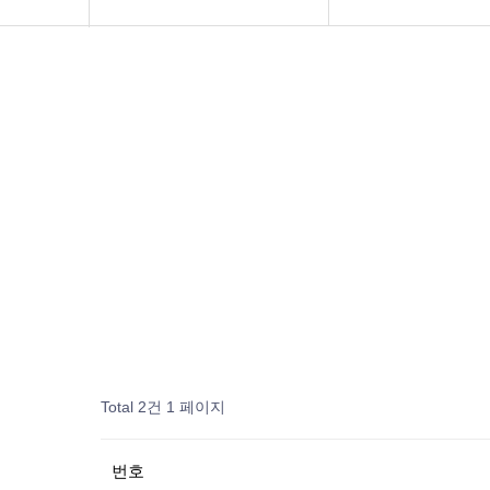
공지사항
화문협소개
관리인교육
시상관련
품질인증
게시판 신청
Total 2건
1 페이지
번호