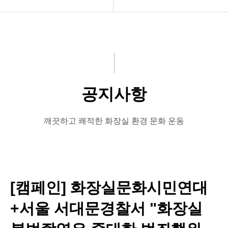
공지사항
공지사항
화문협소개
보도자료
관리인교육
좋은화장실
공지사항
시상관련
미운화장실
품질인증
시민이뽑은Best&Worst
깨끗하고 쾌적한 화장실 환경 문화 운동
게시판 신청
[캠페인] 화장실문화시민연대
+서울 서대문경찰서 "화장실