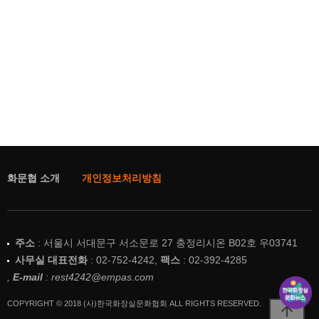
화문협 소개
개인정보처리방침
주소
: 서울시 서대문구 서소문로 27 충정리시온 B02호 우03741
사무실 대표전화
: 02-752-4242,
팩스
: 02-392-4285
,
E-mail
: rest4242@empas.com
COPYRIGHT © 2018 (사)한국화장실문화협회 ALL RIGHTS RESERVED.
arrow_upward