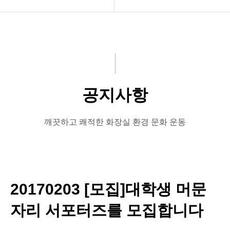
공지사항
공지사항
화문협소개
보도자료
관리인교육
좋은화장실
공지사항
시상관련
미운화장실
품질인증
시민이뽑은Best&Worst
깨끗하고 쾌적한 화장실 환경 문화 운동
게시판 신청
20170203 [모집]대학생 머문
자리 서포터즈를 모집합니다