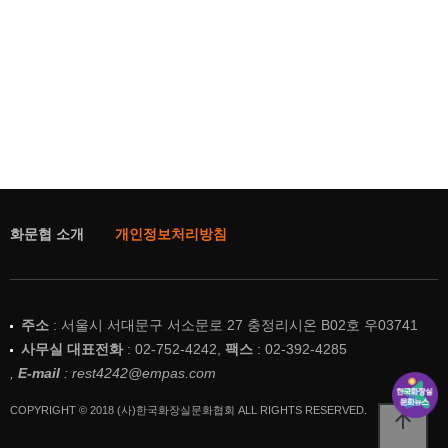
화문협 소개
개인정보처리방침
주소
: 서울시 서대문구 서소문로 27 충정리시온 B02호 우03741
사무실 대표전화
: 02-752-4242,
팩스
: 02-392-4285
,
E-mail
: rest4242@empas.com
COPYRIGHT © 2018 (사)한국화장실문화협회 ALL RIGHTS RESERVED.
arrow_upward