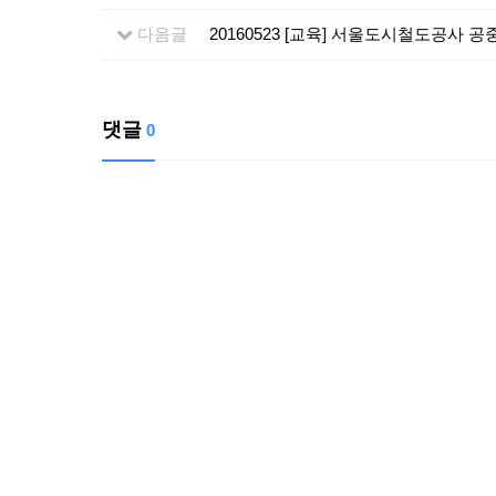
다음글
20160523 [교육] 서울도시철도공사 
댓글
0