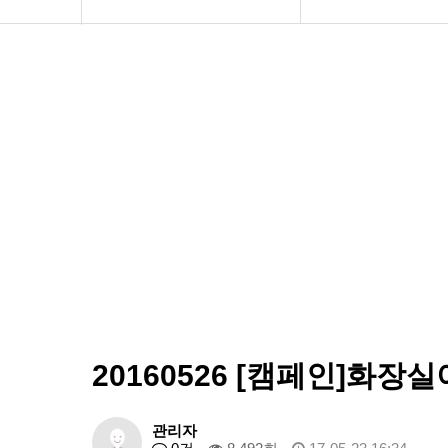
공지사항
공지사항
화문협소개
보도자료
관리인교육
좋은화장실
시상관련
미운화장실
품질인증
시민이뽑은Best&Wo
게시판 신청
20160526 [캠페인]
관리자