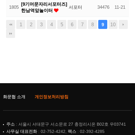
[9기머문자리서포터즈]
1805
서포터
34476
11-21
한남역앞놀이터
1
2
3
4
5
6
7
8
10
9
화문협 소개
개인정보처리방침
주소
: 서울시 서대문구 서소문로 27 충정리시온 B02호 우03741
사무실 대표전화
: 02-752-4242,
팩스
: 02-392-4285