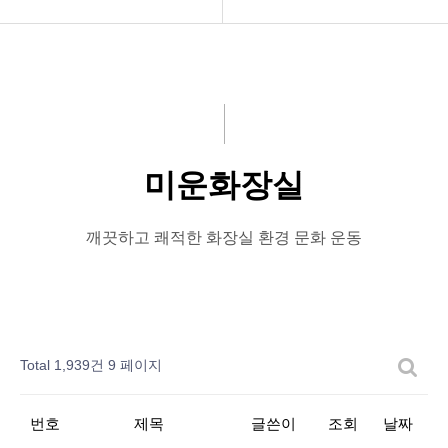
공지사항
공지사항
화문협소개
보도자료
관리인교육
좋은화장실
미운화장실
시상관련
미운화장실
품질인증
시민이뽑은Best&Worst
깨끗하고 쾌적한 화장실 환경 문화 운동
게시판 신청
Total 1,939건
9 페이지
번호
제목
글쓴이
조회
날짜