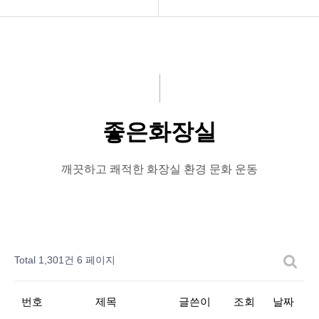
공지사항
공지사항
화문협소개
보도자료
관리인교육
좋은화장실
좋은화장실
시상관련
미운화장실
품질인증
시민이뽑은Best&Worst
깨끗하고 쾌적한 화장실 환경 문화 운동
게시판 신청
Total 1,301건
6 페이지
번호
제목
글쓴이
조회
날짜