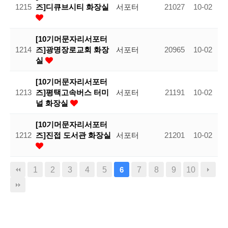
1215
즈]디큐브시티 화장실
서포터
21027
10-02
[10기머문자리서포터
1214
즈]광명장로교회 화장
서포터
20965
10-02
실
[10기머문자리서포터
1213
즈]평택고속버스 터미
서포터
21191
10-02
널 화장실
[10기머문자리서포터
1212
즈]진접 도서관 화장실
서포터
21201
10-02
1
2
3
4
5
7
8
9
10
6