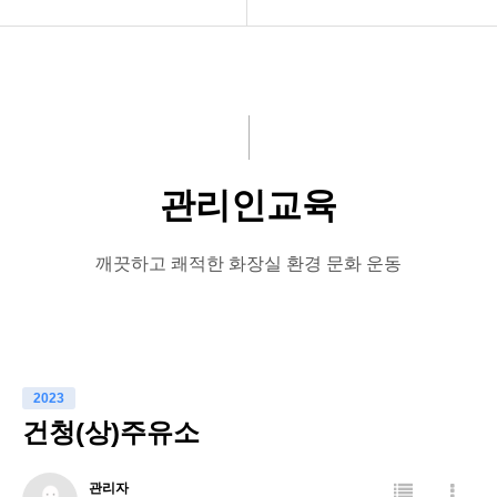
공지사항
청소방법
화문협소개
화장실악취 및 환기규정
관리인교육
설치방법
관리인교육
시상관련
유지관리실제
품질인증
관리인교육
깨끗하고 쾌적한 화장실 환경 문화 운동
게시판 신청
화장실에티켓
우리의화장실
2023
장애인화장실
건청(상)주유소
관리자