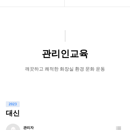
공지사항
청소방법
화문협소개
화장실악취 및 환기규정
관리인교육
설치방법
관리인교육
시상관련
유지관리실제
품질인증
관리인교육
깨끗하고 쾌적한 화장실 환경 문화 운동
게시판 신청
화장실에티켓
우리의화장실
2023
장애인화장실
대신
관리자