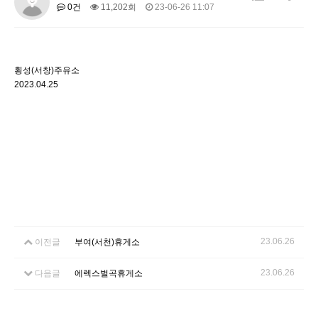
0건
11,202회
23-06-26 11:07
횡성(서창)주유소
2023.04.25
23.06.26
이전글
부여(서천)휴게소
23.06.26
다음글
에렉스벌곡휴게소