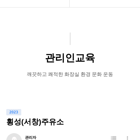
공지사항
청소방법
화문협소개
화장실악취 및 환기규정
관리인교육
설치방법
관리인교육
시상관련
유지관리실제
품질인증
관리인교육
깨끗하고 쾌적한 화장실 환경 문화 운동
게시판 신청
화장실에티켓
우리의화장실
2023
장애인화장실
횡성(서창)주유소
관리자