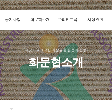
공지사항
화문협소개
관리인교육
시상관련
깨끗하고 쾌적한 화장실 환경 문화 운동
화문협소개