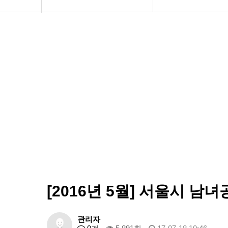
공지사항
인사말씀
화문협소개
화문협 주요사업(10
관리인교육
연혁
시상관련
한국생활악취연구
품질인증
사진으로 보는 행사
게시판 신청
간담회현황
기부금모금 실적공
[2016년 5월] 서울시 
관리자