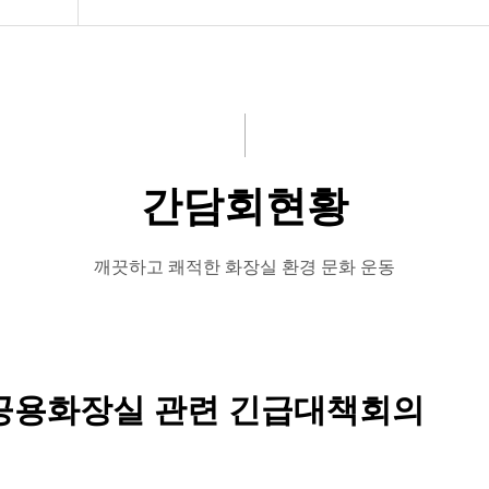
개)
간담회현황
소
깨끗하고 쾌적한 화장실 환경 문화 운동
개
남녀공용화장실 관련 긴급대책회의